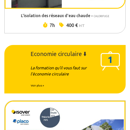
L'isolation des réseaux d'eau chaude -
CALORIFUGE
Durée :
Prix :
7h
400 €
HT
Economie circulaire ⬇️
1
La formation qu'il vous faut sur
l'économie circulaire
Voir plus »