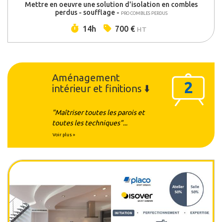
Mettre en oeuvre une solution d'isolation en combles
perdus - soufflage -
PRO COMBLES PERDUS
Durée :
Prix :
14h
700 €
HT
Aménagement
2
intérieur et finitions ⬇️
"Maîtriser toutes les parois et
toutes les techniques"...
Voir plus »