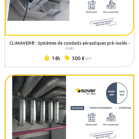
CLIMAVER® : Systèmes de conduits aérauliques pré-isolés -
GLP01
Durée :
Prix :
14h
500 €
HT