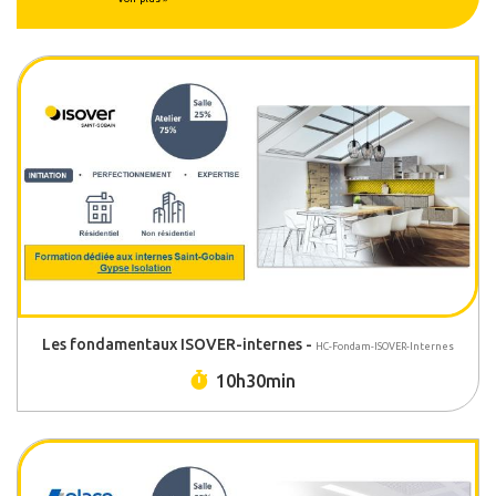
Les fondamentaux ISOVER-internes -
HC-Fondam-ISOVER-Internes
Durée :
10h30min