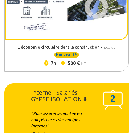
L’économie circulaire dans la construction -
ECOCIRCU
Nouveauté
Durée :
Prix :
7h
500 €
HT
Interne - Salariés
2
GYPSE ISOLATION ⬇️
"Pour assurer la montée en
compétences des équipes
internes"
Voir plus »