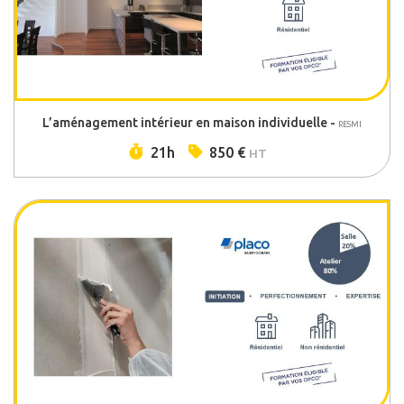
L’aménagement intérieur en maison individuelle -
RESMI
Durée :
Prix :
21h
850 €
HT