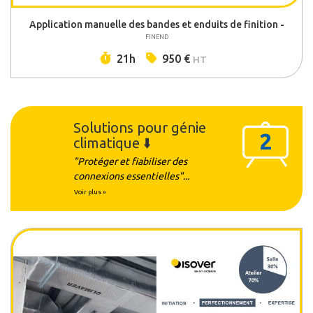
Application manuelle des bandes et enduits de finition -
FINEND
Durée :
Prix :
21h
950 €
HT
Solutions pour génie
2
climatique ⬇️
"Protéger et fiabiliser des
connexions essentielles"...
Voir plus »