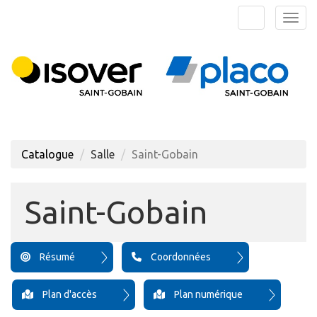
Aller au menu principal
Aller au contenu principal
Personnaliser l'interface
Togg
Rechercher u
Catalogue
Salle
Saint-Gobain
Saint-Gobain
Résumé
Coordonnées
Plan d'accès
Plan numérique