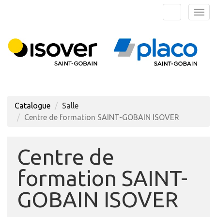
Aller au menu principal
Aller au contenu principal
Personnaliser l'interface
Togg
Rechercher u
Catalogue
Salle
Centre de formation SAINT-GOBAIN ISOVER
Centre de
formation SAINT-
GOBAIN ISOVER